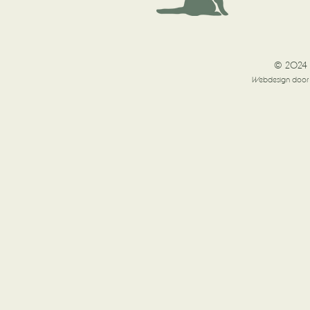
© 2024 
Webdesign doo